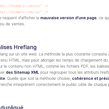
tps://example.com/us/" />
tps://example.com/ca/" />
 risquent d'afficher la
mauvaise version d'une page
, ce q
 ou de ventes.
lises Hreflang
reflang sur un site web. La méthode la plus courante consiste 
enu HTML, mais peut allonger les temps de chargement du se
r le contenu non HTML, comme les fichiers PDF, les balises
iser
des Sitemap XML
pour regrouper tous les attributs href
ite
. Quelle que soit la méthode choisie,
cohérence et préc
herche interprètent correctement le public cible de chaque 
 dupliqué