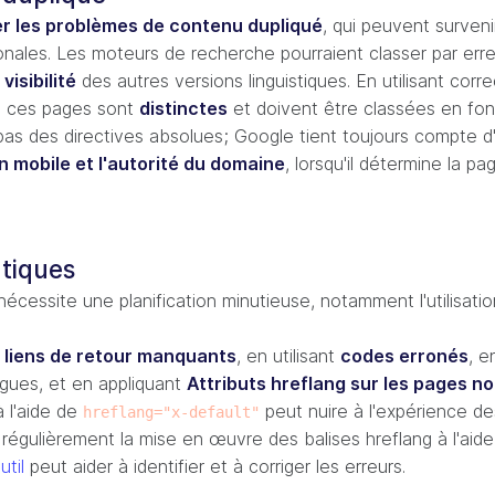
er les problèmes de contenu dupliqué
, qui peuvent surven
ionales. Les moteurs de recherche pourraient classer par e
visibilité
des autres versions linguistiques. En utilisant corr
e ces pages sont
distinctes
et doivent être classées en fonc
ont pas des directives absolues; Google tient toujours compte 
n mobile et l'autorité du domaine
, lorsqu'il détermine la pa
atiques
écessite une planification minutieuse, notamment l'utilisati
:
liens de retour manquants
, en utilisant
codes erronés
, e
ngues, et en appliquant
Attributs hreflang sur les pages n
à l'aide de
peut nuire à l'expérience des
hreflang="x-default"
r régulièrement la mise en œuvre des balises hreflang à l'aid
util
peut aider à identifier et à corriger les erreurs.